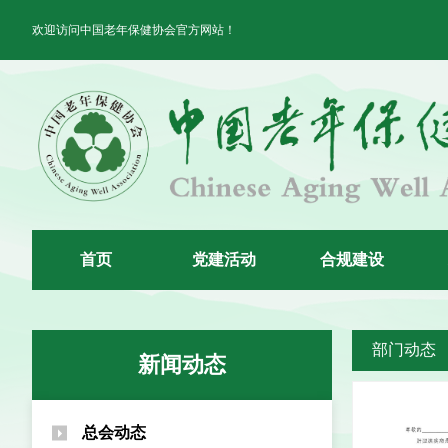
欢迎访问中国老年保健协会官方网站！
首
页
党
建
活
动
合
规
建
设
部门动态
新闻动态
总会动态