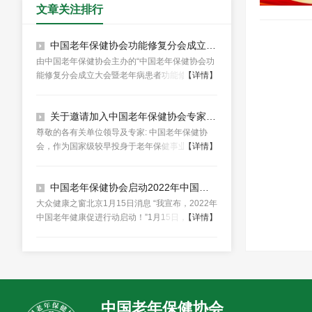
文章关注排行
中国老年保健协会功能修复分会成立大会暨老年病患者功能修复论坛/新技术发布会在京举办
由中国老年保健协会主办的“中国老年保健协会功
能修复分会成立大会暨老年病患者功能修复论坛/
【详情】
新技术发布会”在北京举行。出席本次论坛的有：
中国医师协会创会会长殷大奎教授、中国科学院
关于邀请加入中国老年保健协会专家委员会的函
滕吉文院士、中国老年保健协会闫青春会长、副
会长兼秘书长温中一、国家老年医学中心齐海梅
尊敬的各有关单位领导及专家: 中国老年保健协
教授、国家卫健委北京老年医学研究所孙亮教
会，作为国家级较早投身于老年保健事业:致力于
【详情】
授、中国医学科学院北京协和医院康琳教授、复
推动健康老龄化进程的重要社会团体，自1995年
旦大学公共卫生学院王颖教授、四川大学华西医
经国务院批准，民政部正式注册登记成立以来，
院黄晓丽教授、中国老年保健协会监事长、常务
中国老年保健协会启动2022年中国老年健康促进行动
已历经近三十载春秋。本协会汇聚了全国范围内
副秘书长郑浩彬、副秘书长潘静、庞光亮等300
专注于老年保健的医疗精英、老年健康产业界的
大众健康之窗北京1月15日消息 “我宣布，2022年
余位专家参加会议。
杰出企业家，共同构筑了一个全国性、行业性、
中国老年健康促进行动启动！”1月15日，随着中
【详情】
非营利性的交流平台。协会的首任会长，乃新中
国老年保健协会副会长兼秘书长俞华的宣布，为
国卫生事业的莫基人之一，原卫生部部长钱信忠
了更加深入地开展中国老年健康促进行动，落实
同志，其卓越贡献为协会奠定了坚实的基础。
习近平总书记“积极老龄观，健康老龄化”指示和
《中共中央国务院关于加强新时代老龄工作的意
见》精神，由中国老年保健协会主办，中国老年
保健协会养老健康科技创新分会联合中国老年保
中国老年保健协会