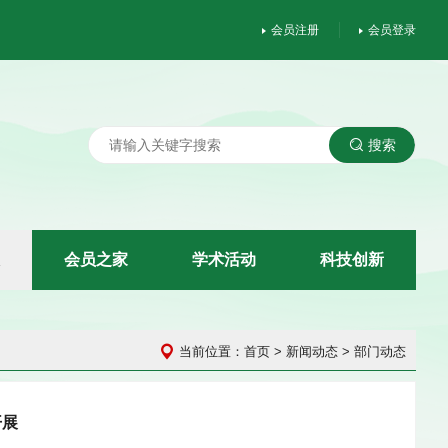
会员注册
会员登录
搜索
会
员
之
家
学
术
活
动
科
技
创
新
当前位置：
首页
> 新闻动态 > 部门动态
开展