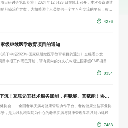
目研讨会第四期将于2024 年12 月29 日在线上召开，本次会议邀请
性的肝癌治疗方案，为相关医疗人员提供一个学习和交流的平台，帮助
医生的专业素养和服务意识，更好地满足患者的需求，提高患者的满意
4276
国家级继续医学教育项目的通知
《关于申报2023年国家级继续医学教育项目的通知》全继委办发
医学教育项目申报工作现已开始，请有意向的分支机构通过国家级CME项目网
8354
术服务赋能，再赋能、真赋能！协会双协作平台启动，致力于老年疾病与健康管理
年保健协会——全国老年疾病与健康管理协作平台、老龄健康公益事业协
愿景，是为以县域医院为中心的老年疾病与健康管理学科及能力建设整
同步的疾病与健康管理服务。
7483