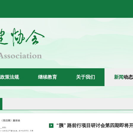
政
策
法
规
继
续
教
育
关
于
我
们
新
闻
动
态
“胰” 路前行项目研讨会第四期即将