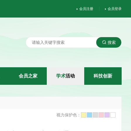
会员注册
会员登录
搜索
会
员
之
家
学
术
活
动
科
技
创
新
视力保护色：