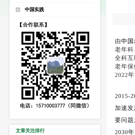
中国实践
由
中国
老年科
全科互
老年保
2022
201
加速发
要问题
文章关注排行
203