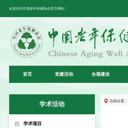
欢迎访问中国老年保健协会官方网站！
首
页
党
建
活
动
合
规
建
设
当前位置：
学术活动
学术项目