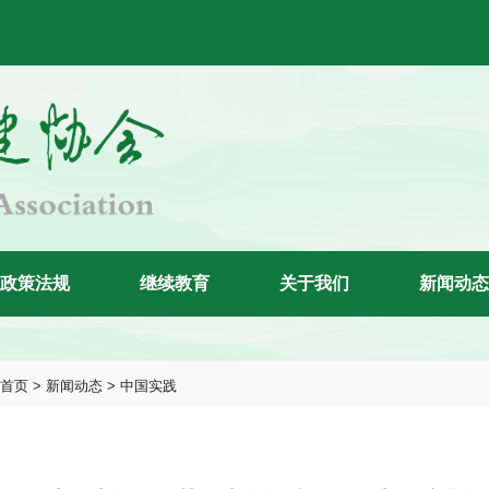
政
策
法
规
继
续
教
育
关
于
我
们
新
闻
动
态
首页
> 新闻动态 > 中国实践